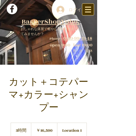
ログイン
BarBerShopYuho.
おしゃれな床屋で癒やしの時間を過ごし
てみませんか？
0120-99-33-48
Phone :
open 9:00
last 19:00
月・火 定休
カット＋コテパー
マ+カラー+シャン
プー
16,500
円
3時間
3
￥16,500
Location 1