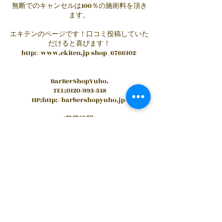
無断でのキャンセルは100％の施術料を頂き
ます。
エキテンのページです！口コミ投稿していた
だけると喜びます！
http://www.ekiten.jp/shop_6766102/
BarBerShopYuho.
TEL:0120-993-348
HP:http://barbershopyuho.jp/
[営業時間]
09:00 ～ 19:00
[定休日]
月曜、火曜
連絡先
BarBerShopYuho., 日本、茨城県常陸太田市
真弓町３１８３−５